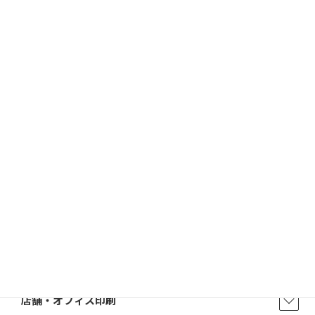
2026/03/09
はんこ屋さん21からのお知らせ
電子印鑑の使い方は？メリットやデメリットも解説
2026/02/13
はんこ屋さん21からのお知らせ
印鑑の書体（古印体・篆書体・印相体・楷書体・行書体）とは？
特徴とフォントの選び方
はんこ屋さん21からのお知らせ一覧 ≫
トップページ
店舗・アクセス
取扱商品・サービス
印鑑・はんこ
店舗・オフィス印刷